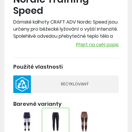
Speed
Dámské kalhoty CRAFT ADV Nordic Speed jsou
určeny pro běžecké lyžování o vyšší intenzitě.
Spolehlivě odvedou přebytečné teplo těla a
zároveň v případě potřeby mírně zahřejí.
Přejít na celý popis
Materiál: Přední část - 100% polyester, Střední
vrstva - 100% polyuretan, Vnitřní strana - 100%
Použité vlastnosti
polyester, Zadní strana - 83% recyklovaný
polyester, 17% elastan
RECYKLOVANÝ
- 2 vrstvé
- membrána VentAir X Wind 10 000 mm/10 000
Barevné varianty
g/m2/24hod
- z přední strany v oblasti lýtek membrána pro
ochranu vůči větru a vodě
- v oblasti zadku a zadní strany stehen pružný