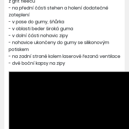
z grit fleecu
- na přední části stehen a holení dodatečné
zateplení
- v pase do gumy, šňůrka
- v oblasti beder široká guma
- v dolní části nohavic zipy
- nohavice ukončeny do gumy se silikonovým
potiskem
- na zadní straně kolem laserově řezaná ventilace
- dvě boční kapsy na zipy