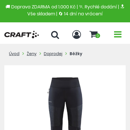
🚚 Doprava ZDARMA od 1.000 Kč | 🏃 Rychlé dodání |
🔝
Vše skladem | 🔄 14 dní na vrácení
0
Úvod
Ženy
Doprodej
Běžky