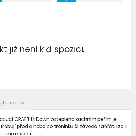
váním, které omezuje vypadávání peří
bjemu
ochrany brady vůči oděru
dílu do elastické paspule
 již není k dispozici.
jte se nás
apucí CRAFT Lt Down zateplená kachním peřím je
třebují před a nebo po tréninku či závodě zahřát. Lze ji
 běžné nošení.