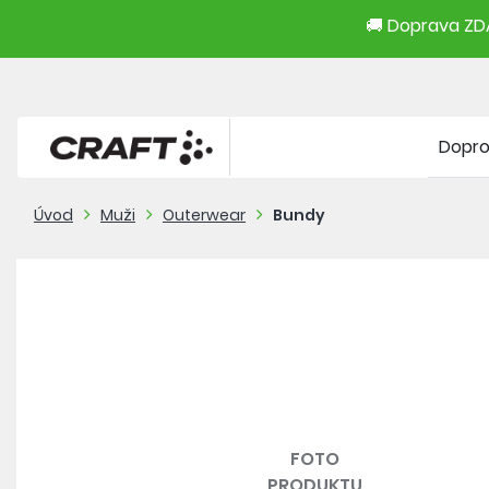
🚚 Doprava ZDA
Dopr
Úvod
Muži
Outerwear
Bundy
FOTO
PRODUKTU