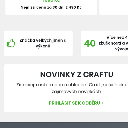
1 990 Kč
Nejnižší cena za 30 dní 2 490 Kč
Více než 4
40
Značka velkých jmen a
zkušeností a 
výkonů
vývoj
NOVINKY Z CRAFTU
Získávejte informace o oblečení Craft, našich akc
zajímavých novinkách.
PŘIHLÁSIT SE K ODBĚRU