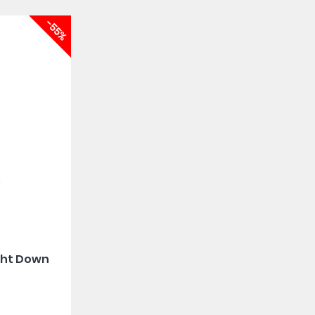
-55%
ght Down