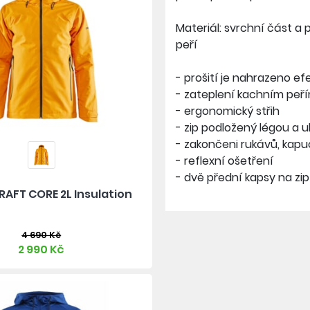
Materiál: svrchní část a 
peří
- prošití je nahrazeno e
- zateplení kachním peř
- ergonomický střih
- zip podložený légou a
- zakončeni rukávů, kapu
- reflexní ošetření
- dvě přední kapsy na zip
AFT CORE 2L Insulation
4 690 Kč
2 990 Kč