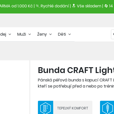
RMA od 1.000 Kč | 🏃 Rychlé dodání |
🔝
Vše skladem | 🔄 14
odej
Muži
Ženy
Děti
Bunda CRAFT Ligh
Pánská péřová bunda s kapucí CRAFT L
kteří se potřebují před a nebo po tréni
běžné nošení.
Materiál: svrchní část a podšívka - 100
TEPELNÝ KOMFORT