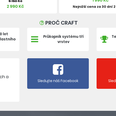
1 990 Kč
6 150 Kč
2 990 Kč
Nejnižší cena za 30 dní 
PROČ CRAFT
0 let
Průkopník systému tří
Te
vlastního
vrstev
e
ích a
Sledujte náš Facebook
Sle