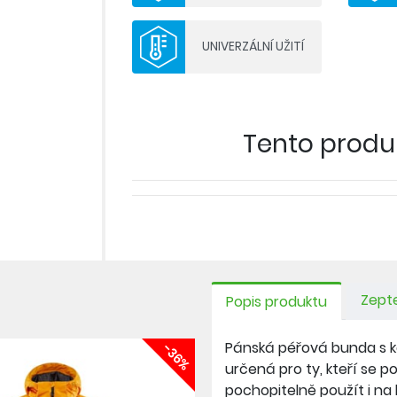
- prošití je nahrazeno efektním svařo
- zateplení kachním peřím v celém o
UNIVERZÁLNÍ UŽITÍ
- ergonomický střih
- zip podložený légou a ukončený do 
- zakončeni rukávů, kapuce a spodního 
- reflexní ošetření
- dvě přední kapsy na zip
Tento produkt
Zepte
Popis produktu
Pánská péřová bunda s k
-36%
určená pro ty, kteří se po
pochopitelně použít i na