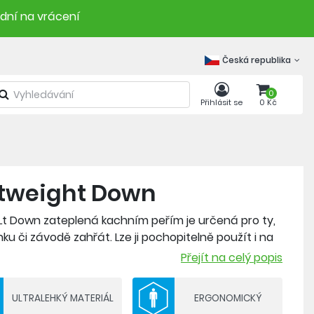
 dní na vrácení
Česká republika
0
Přihlásit se
0 Kč
tweight Down
t Down zateplená kachním peřím je určená pro ty,
nku či závodě zahřát. Lze ji pochopitelně použít i na
Přejít na celý popis
% recyklovaný polyamid; výplň - kachní peří
ULTRALEHKÝ MATERIÁL
ERGONOMICKÝ