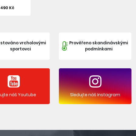
2 490 Kč
stováno vrcholovými
Prověřeno skandinávskými
sportovci
podmínkami
dujte náš Youtube
Sledujte náš Instagram