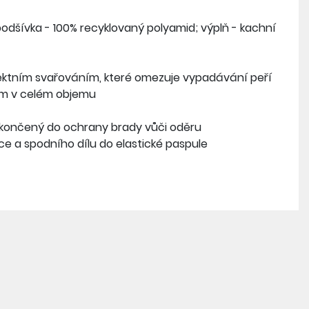
podšívka - 100% recyklovaný polyamid; výplň - kachní
fektním svařováním, které omezuje vypadávání peří
ím v celém objemu
 ukončený do ochrany brady vůči oděru
ce a spodního dílu do elastické paspule