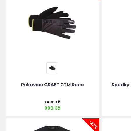
Rukavice CRAFT CTM Race
Spodky 
1 490 Kč
990 Kč
-27%