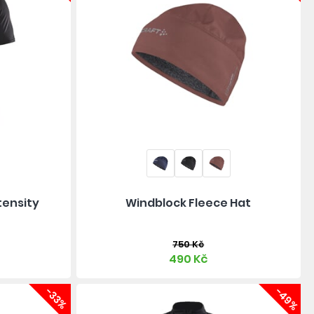
tensity
Windblock Fleece Hat
750 Kč
490 Kč
-33%
-49%