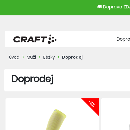
🚚 Doprava ZDA
Dopr
Úvod
Muži
Běžky
Doprodej
Doprodej
-5%