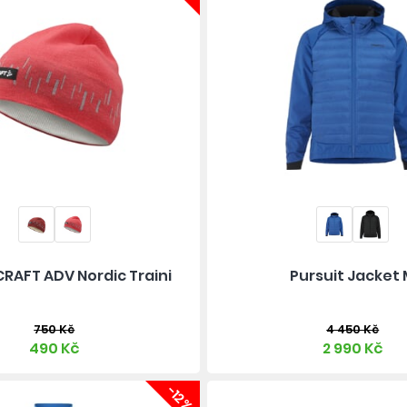
RAFT ADV Nordic Traini
Pursuit Jacket
750 Kč
4 450 Kč
490 Kč
2 990 Kč
-12%