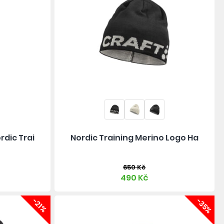
rdic Trai
Nordic Training Merino Logo Ha
650 Kč
490 Kč
-21%
-35%