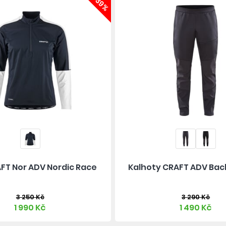
-39%
FT Nor ADV Nordic Race
Kalhoty CRAFT ADV Ba
3 250 Kč
3 290 Kč
1 990 Kč
1 490 Kč