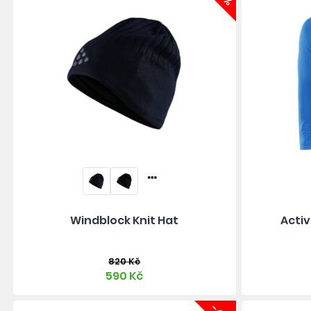
Windblock Knit Hat
Activ
820 Kč
590 Kč