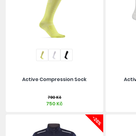
Active Compression Sock
Acti
790 Kč
750 Kč
-26%