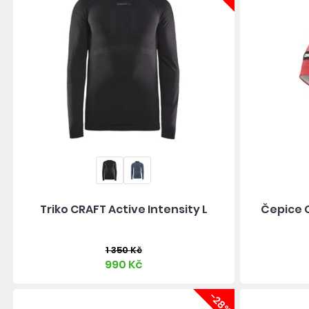
Triko CRAFT Active Intensity L
Čepice C
1 350 Kč
990 Kč
-28%