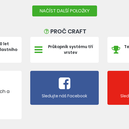
NAČÍST DALŠÍ POLOŽKY
PROČ CRAFT
0 let
Průkopník systému tří
Te
vlastního
vrstev
e
ích a
Sledujte náš Facebook
Sle