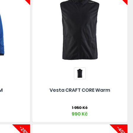
 M
Vesta CRAFT CORE Warm
1 950 Kč
990 Kč
-25%
-40%