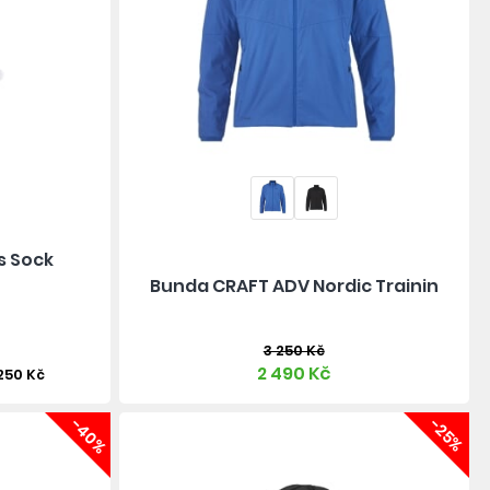
s Sock
Bunda CRAFT ADV Nordic Trainin
3 250 Kč
2 490 Kč
 250 Kč
-40%
-25%