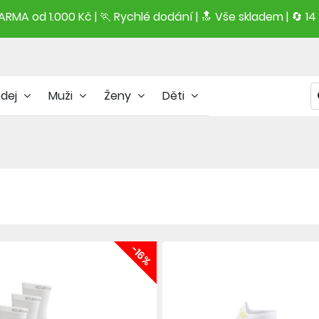
RMA od 1.000 Kč | 🏃 Rychlé dodání |
🔝
Vše skladem | 🔄 14
odej
Muži
Ženy
Děti
-16%