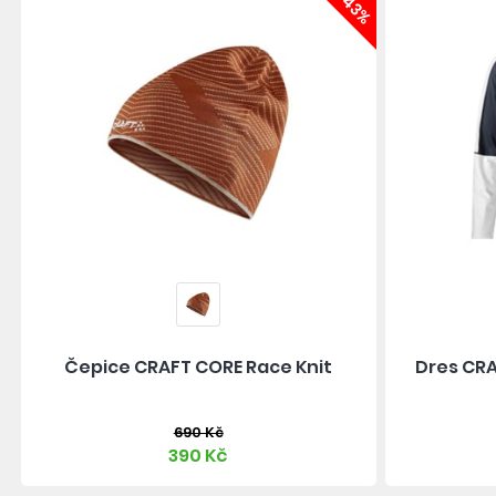
-43%
Čepice CRAFT CORE Race Knit
Dres CRA
690 Kč
390 Kč