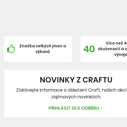
Více než 4
40
Značka velkých jmen a
zkušeností a 
výkonů
vývoj
NOVINKY Z CRAFTU
Získávejte informace o oblečení Craft, našich akc
zajímavých novinkách.
PŘIHLÁSIT SE K ODBĚRU