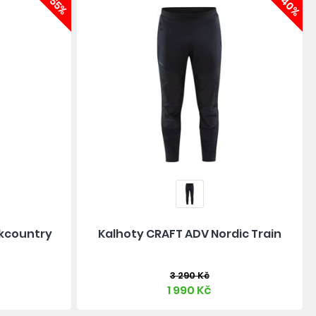
-55%
-40%
ckcountry
Kalhoty CRAFT ADV Nordic Train
3 290 Kč
1 990 Kč