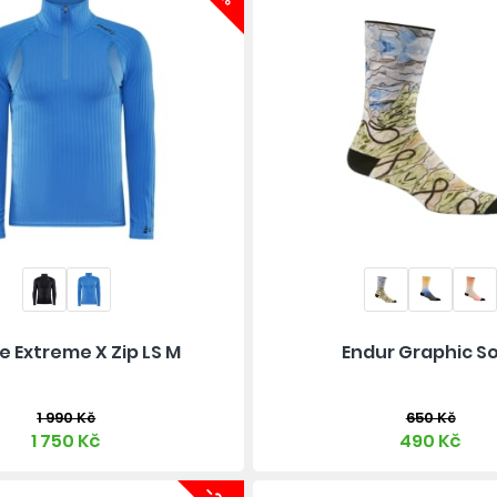
e Extreme X Zip LS M
Endur Graphic S
1 990 Kč
650 Kč
1 750 Kč
490 Kč