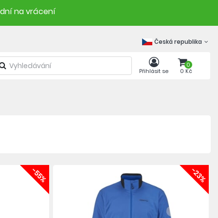
 dní na vrácení
Česká republika
0
Přihlásit se
0 Kč
-55%
-23%