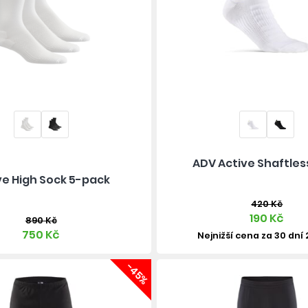
ADV Active Shaftles
ve High Sock 5-pack
420 Kč
190 Kč
890 Kč
750 Kč
Nejnižší cena za 30 dní
-45%