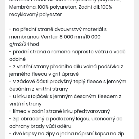
Membrána: 100% polyuretan, Zadní díl: 100%
recyklovaný polyester
- na přední straně dvouvrstvý materiál s
membránou Ventair 8 000 mm/10 000
g/m2/24hod
- přední strana a ramena naprosto větru a vodě
odolné
- z vnitřní strany předního dílu volná podšívka z
jemného fleecu v grit úpravě
- v zádové části prodyšný teplý fleece s jemným
česáním z vnitřní strany
- u krku stojáček s jemným česaným fleecem z
vnitřní strany
- límec v zadní straně krku předtvarovaný
- zip obrácený a podložený légou, ukončený do
ochrany brady vůči oděru
- dvě kapsy na zipy a jedna náprsní kapsa na zip