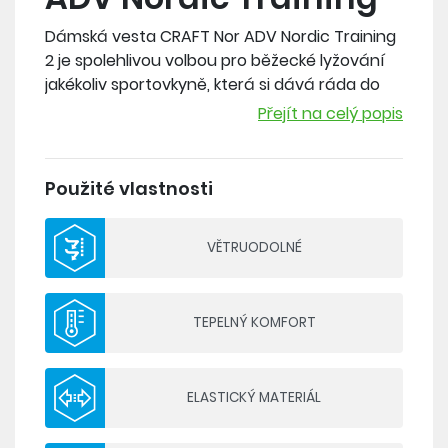
Dámská vesta CRAFT Nor ADV Nordic Training
2 je spolehlivou volbou pro běžecké lyžování
jakékoliv sportovkyně, která si dává ráda do
těla. Membrána Ventair ochrání tělo před
Přejít na celý popis
nepříznivými podmínkami a prodyšný fleece v
zádové části zvyšuje prodyšnost a poskytuje
tepelný komfort. Limitovaná kolekce v
Použité vlastnosti
barvách norské reprezentace.
VĚTRUODOLNÉ
Materiál: Přední díl: 100% recyklovaný
polyester, Membrána: 100% polyuretan, Zadní
díl: 100% recyklovaný polyester
TEPELNÝ KOMFORT
- na přední straně dvouvrstvý materiál s
membránou Ventair 8 000 mm/10 000
g/m2/24hod
ELASTICKÝ MATERIÁL
- přední strana a ramena naprosto větru a
vodě odolné