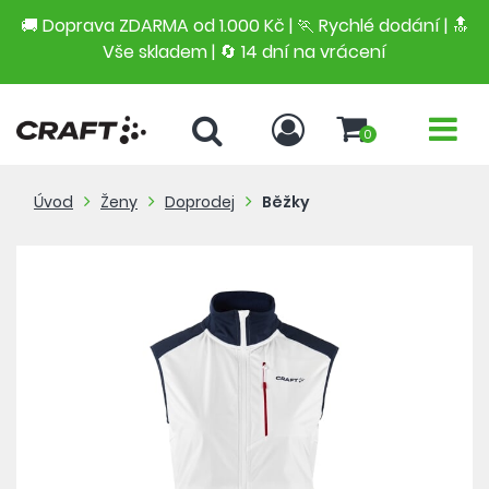
🚚 Doprava ZDARMA od 1.000 Kč | 🏃 Rychlé dodání |
🔝
Vše skladem | 🔄 14 dní na vrácení
0
Úvod
Ženy
Doprodej
Běžky