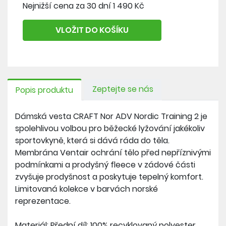
Nejnižší cena za 30 dní 1 490 Kč
VLOŽIT DO KOŠÍKU
Zeptejte se nás
Popis produktu
Dámská vesta CRAFT Nor ADV Nordic Training 2 je
spolehlivou volbou pro běžecké lyžování jakékoliv
sportovkyně, která si dává ráda do těla.
Membrána Ventair ochrání tělo před nepříznivými
podmínkami a prodyšný fleece v zádové části
zvyšuje prodyšnost a poskytuje tepelný komfort.
Limitovaná kolekce v barvách norské
reprezentace.
Materiál: Přední díl: 100% recyklovaný polyester,