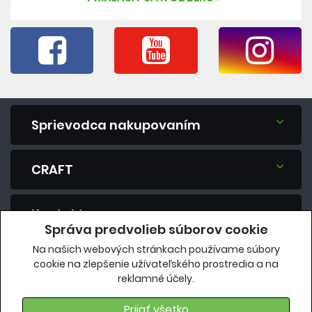
Sprievodca nakupovaním
CRAFT
Kontakt
Správa predvolieb súborov cookie
Na našich webových stránkach používame súbory
Máte otázku? Spýtajte sa nás.
cookie na zlepšenie užívateľského prostredia a na
reklamné účely.
eshop@vavrys.sk
+421 911 454 422
Prijať všetko