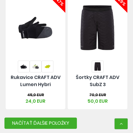
-47%
-29%
Rukavice CRAFT ADV
Šortky CRAFT ADV
Lumen Hybri
SubZ 3
45,0 EUR
70,0 EUR
24,0 EUR
50,0 EUR
NAČÍTAŤ ĎALŠIE POLOŽKY