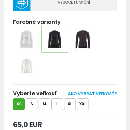
VYSOCE FUNKČNÍ
Produkt, částečně vyrobený ze SeaQual
polyesterového vlákna, při jehož produkci byl
Farebné varianty
použit zrecyklovaný plastový odpad vylovený
z oceánu.
NEEXISTUJE UNIVERZÁLNÍ FUNKČNÍ PRÁDLO
-
VYBERTE SI TO SPRÁVNÉ ZDE >>
Vyberte veľkosť
AKO VYBRAŤ VEĽKOSŤ?
XS
S
M
L
XL
XXL
65,0 EUR