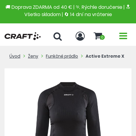
🚚 Doprava ZDARMA od 40 € | 🏃 Rýchle doručenie | 🔝
Všetko skladom | 🔄 14 dní na vrátenie
0
Úvod
Ženy
Funkčné prádlo
Active Extreme X