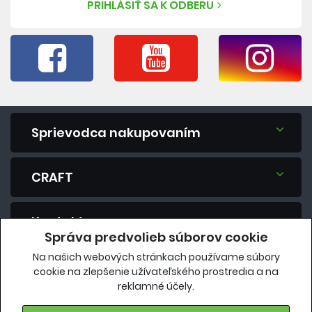
PRIHLÁSIŤ SA K ODBERU
Sprievodca nakupovaním
CRAFT
Kontakt
Správa predvolieb súborov cookie
Na našich webových stránkach používame súbory
Máte otázku? Spýtajte sa nás.
cookie na zlepšenie užívateľského prostredia a na
reklamné účely.
eshop@vavrys.sk